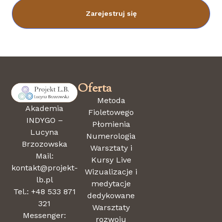
Zarejestruj się
Oferta
Metoda
Akademia
Fioletowego
INDYGO –
Płomienia
Lucyna
Numerologia
Brzozowska
Warsztaty i
Mail:
Kursy Live
kontakt@projekt-
Wizualizacje i
lb.pl
medytacje
Tel.: +48 533 871
dedykowane
321
Warsztaty
Messenger:
rozwoju