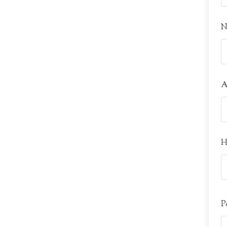
N
A
H
P