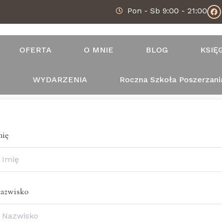
Pon - Sb 9:00 - 21:00
OFERTA
O MNIE
BLOG
KSIĘ
T
WYDARZENIA
Roczna Szkoła Poszerzani
mię
azwisko