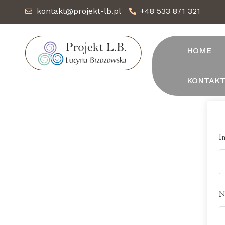
kontakt@projekt-lb.pl
+48 533 871 321
HOME
KONTAK
I
N