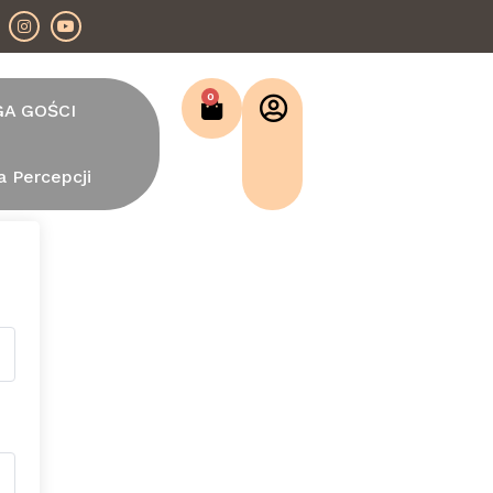
0
GA GOŚCI
a Percepcji