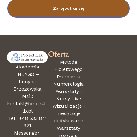
Zarejestruj się
Oferta
Metoda
Akademia
Fioletowego
INDYGO –
Płomienia
Lucyna
Numerologia
Brzozowska
Warsztaty i
Mail:
Kursy Live
kontakt@projekt-
Wizualizacje i
lb.pl
medytacje
Tel.: +48 533 871
dedykowane
321
Warsztaty
Messenger:
rozwoju