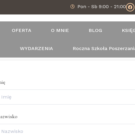
Pon - Sb 9:00 - 21:00
OFERTA
O MNIE
BLOG
KSIĘ
T
WYDARZENIA
Roczna Szkoła Poszerzani
mię
azwisko