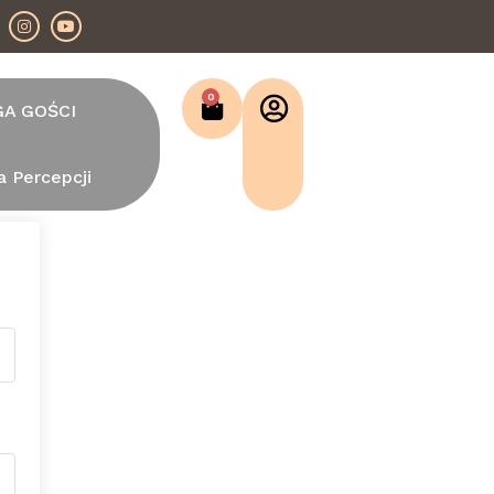
0
GA GOŚCI
a Percepcji