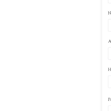
N
A
H
P