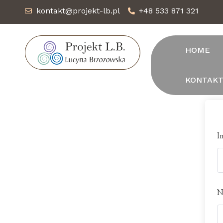
kontakt@projekt-lb.pl
+48 533 871 321
HOME
KONTAK
I
N