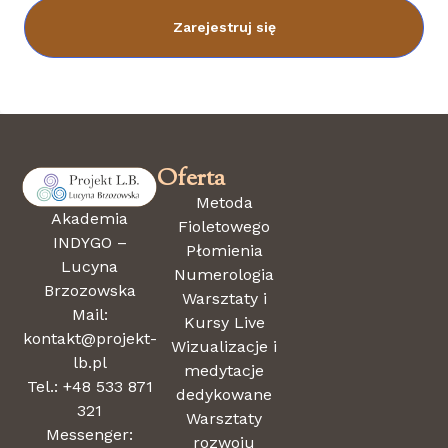
Zarejestruj się
Oferta
Metoda
Akademia
Fioletowego
INDYGO –
Płomienia
Lucyna
Numerologia
Brzozowska
Warsztaty i
Mail:
Kursy Live
kontakt@projekt-
Wizualizacje i
lb.pl
medytacje
Tel.: +48 533 871
dedykowane
321
Warsztaty
Messenger:
rozwoju