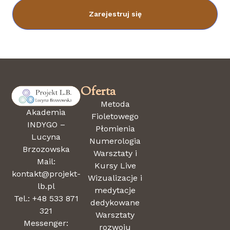
Zarejestruj się
Oferta
Metoda
Akademia
Fioletowego
INDYGO –
Płomienia
Lucyna
Numerologia
Brzozowska
Warsztaty i
Mail:
Kursy Live
kontakt@projekt-
Wizualizacje i
lb.pl
medytacje
Tel.: +48 533 871
dedykowane
321
Warsztaty
Messenger:
rozwoju