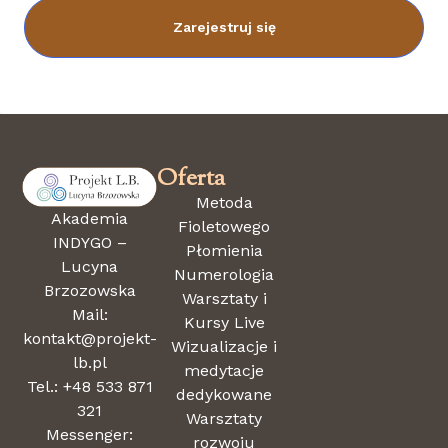
Zarejestruj się
Oferta
Metoda
Akademia
Fioletowego
INDYGO –
Płomienia
Lucyna
Numerologia
Brzozowska
Warsztaty i
Mail:
Kursy Live
kontakt@projekt-
Wizualizacje i
lb.pl
medytacje
Tel.: +48 533 871
dedykowane
321
Warsztaty
Messenger:
rozwoju