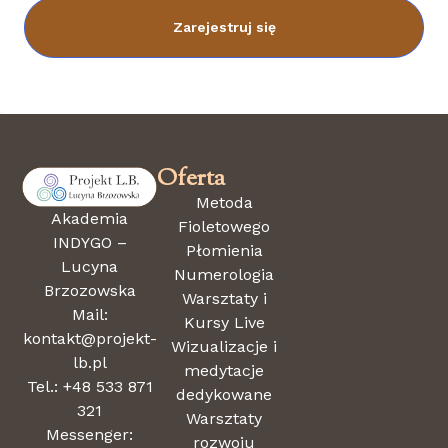
Zarejestruj się
Oferta
Metoda
Akademia
Fioletowego
INDYGO –
Płomienia
Lucyna
Numerologia
Brzozowska
Warsztaty i
Mail:
Kursy Live
kontakt@projekt-
Wizualizacje i
lb.pl
medytacje
Tel.: +48 533 871
dedykowane
321
Warsztaty
Messenger:
rozwoju