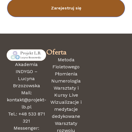
Zarejestruj się
Oferta
Metoda
Akademia
Fioletowego
INDYGO –
Płomienia
Lucyna
Numerologia
Brzozowska
Warsztaty i
Mail:
Kursy Live
kontakt@projekt-
Wizualizacje i
lb.pl
medytacje
Tel.: +48 533 871
dedykowane
321
Warsztaty
Messenger:
rozwoju