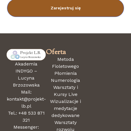
Zarejestruj się
Oferta
Metoda
Akademia
Fioletowego
INDYGO –
Płomienia
Lucyna
Numerologia
Brzozowska
Warsztaty i
Mail:
Kursy Live
kontakt@projekt-
Wizualizacje i
lb.pl
medytacje
Tel.: +48 533 871
dedykowane
321
Warsztaty
Messenger:
rozwoju