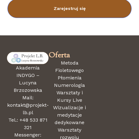
Zarejestruj się
Oferta
Metoda
Akademia
Fioletowego
INDYGO –
Płomienia
Lucyna
Numerologia
Brzozowska
Warsztaty i
Mail:
Kursy Live
kontakt@projekt-
Wizualizacje i
lb.pl
medytacje
Tel.: +48 533 871
dedykowane
321
Warsztaty
Messenger:
rozwoju