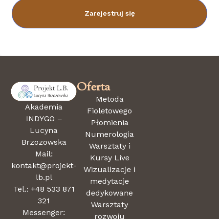
Zarejestruj się
Oferta
Metoda
Akademia
Fioletowego
INDYGO –
Płomienia
Lucyna
Numerologia
Brzozowska
Warsztaty i
Mail:
Kursy Live
kontakt@projekt-
Wizualizacje i
lb.pl
medytacje
Tel.: +48 533 871
dedykowane
321
Warsztaty
Messenger:
rozwoju