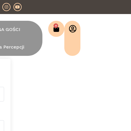
0
GA GOŚCI
a Percepcji