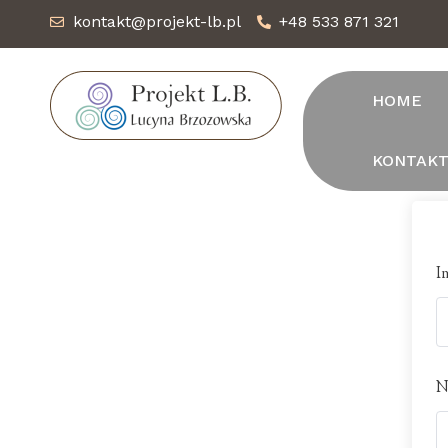
kontakt@projekt-lb.pl
+48 533 871 321
HOME
KONTAK
I
N