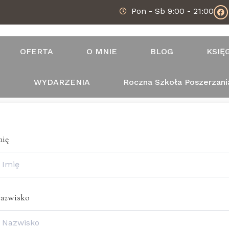
Pon - Sb 9:00 - 21:00
OFERTA
O MNIE
BLOG
KSIĘ
T
WYDARZENIA
Roczna Szkoła Poszerzani
mię
azwisko