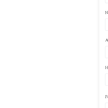
N
A
H
P