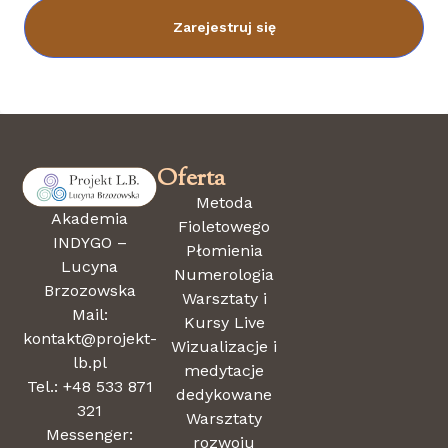
Zarejestruj się
Oferta
Metoda
Akademia
Fioletowego
INDYGO –
Płomienia
Lucyna
Numerologia
Brzozowska
Warsztaty i
Mail:
Kursy Live
kontakt@projekt-
Wizualizacje i
lb.pl
medytacje
Tel.: +48 533 871
dedykowane
321
Warsztaty
Messenger:
rozwoju