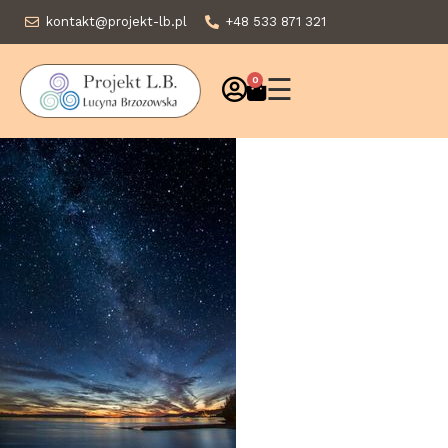
kontakt@projekt-lb.pl
+48 533 871 321
☰
0