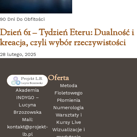
90 Dni Do Obfitości
Dzień 61 – Tydzień Eteru: Dualność i
kreacja, czyli wybór rzeczywistości
28 lutego, 2025
Oferta
Metoda
Akademia
Fioletowego
INDYGO –
Płomienia
Lucyna
Numerologia
Brzozowska
Warsztaty i
Mail:
Kursy Live
kontakt@projekt-
Wizualizacje i
lb.pl
medytacje