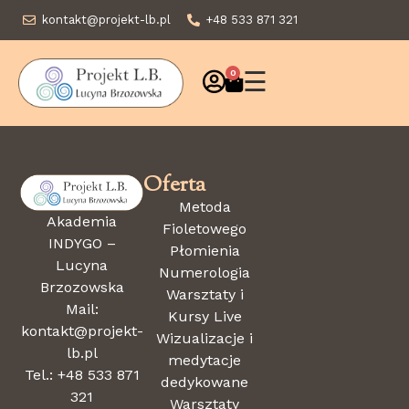
kontakt@projekt-lb.pl
+48 533 871 321
☰
0
Oferta
Metoda
Akademia
Fioletowego
INDYGO –
Płomienia
Lucyna
Numerologia
Brzozowska
Warsztaty i
Mail:
Kursy Live
kontakt@projekt-
Wizualizacje i
lb.pl
medytacje
Tel.: +48 533 871
dedykowane
321
Warsztaty