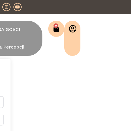
0
GA GOŚCI
a Percepcji