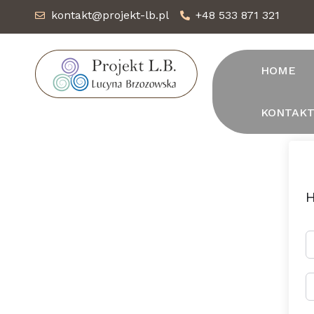
kontakt@projekt-lb.pl
+48 533 871 321
HOME
KONTAK
H