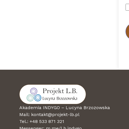
Akademia INDYGO – Lucyna Brzozowska
Mail: kontakt@projekt-lb.pl
Tel.: +48 533 871 321
Messenger:
m.me/l.b.indygo