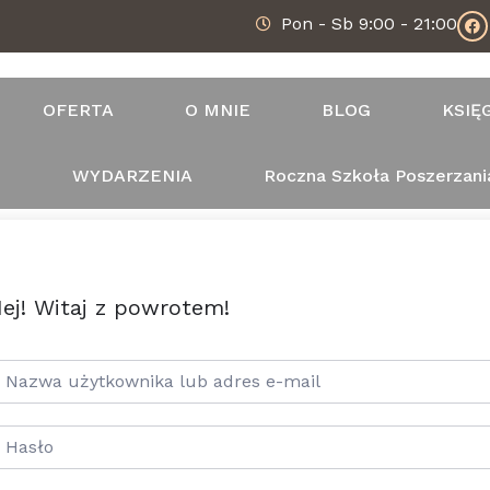
Pon - Sb 9:00 - 21:00
OFERTA
O MNIE
BLOG
KSIĘ
T
WYDARZENIA
Roczna Szkoła Poszerzani
ej! Witaj z powrotem!