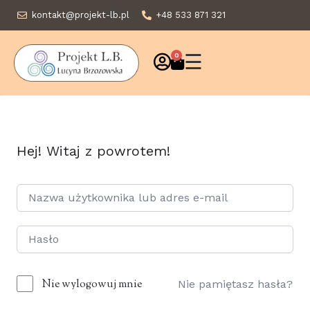
kontakt@projekt-lb.pl
+48 533 871 321
☰
0
Hej! Witaj z powrotem!
Nie wylogowuj mnie
Nie pamiętasz hasła?