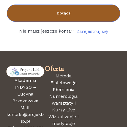
Dołącz
Nie masz jeszcze konta?
Zarejestruj się
Oferta
Metoda
Akademia
Fioletowego
INDYGO –
Płomienia
Lucyna
Numerologia
Brzozowska
Warsztaty i
Mail:
Kursy Live
kontakt@projekt-
Wizualizacje i
lb.pl
medytacje