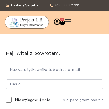
kontakt@projekt-lb.pl
+48 533 871 321
☰
0
Hej! Witaj z powrotem!
Nie wylogowuj mnie
Nie pamiętasz hasła?