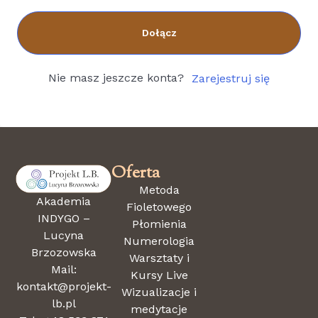
Dołącz
Nie masz jeszcze konta?
Zarejestruj się
Oferta
Metoda
Akademia
Fioletowego
INDYGO –
Płomienia
Lucyna
Numerologia
Brzozowska
Warsztaty i
Mail:
Kursy Live
kontakt@projekt-
Wizualizacje i
lb.pl
medytacje