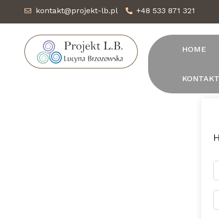
kontakt@projekt-lb.pl
+48 533 871 321
HOME
KONTAK
H