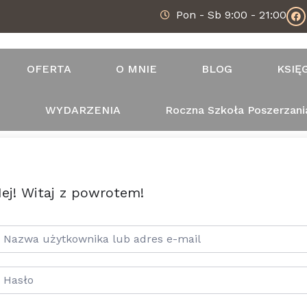
Pon - Sb 9:00 - 21:00
OFERTA
O MNIE
BLOG
KSIĘ
T
WYDARZENIA
Roczna Szkoła Poszerzani
ej! Witaj z powrotem!