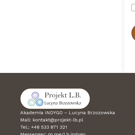
Akademia INDYGO – Lucyna Brzozowska
Mail: kontakt@projekt-lb.pl
Tel.: +48 533 871 321
Messenger:
m.me/l.b.indygo