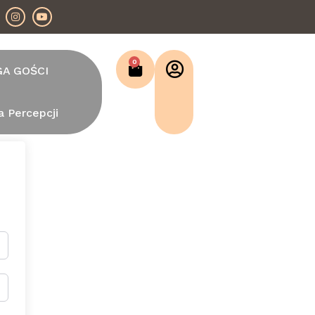
0
GA GOŚCI
a Percepcji