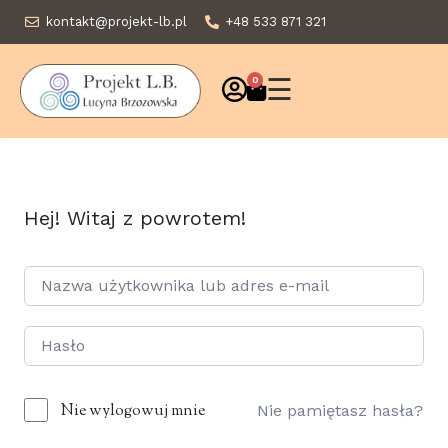
kontakt@projekt-lb.pl
+48 533 871 321
☰
0
Hej! Witaj z powrotem!
Nie wylogowuj mnie
Nie pamiętasz hasła?