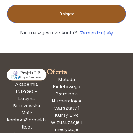
Dołącz
Nie masz jeszcze konta?
Zarejestruj się
Oferta
Metoda
Akademia
Fioletowego
INDYGO –
Płomienia
Lucyna
Numerologia
Brzozowska
Warsztaty i
Mail:
Kursy Live
kontakt@projekt-
Wizualizacje i
lb.pl
medytacje