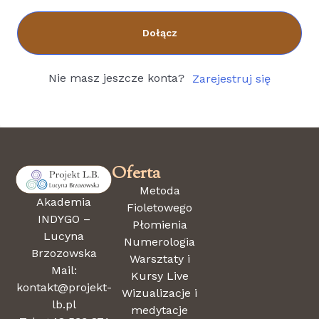
Dołącz
Nie masz jeszcze konta?
Zarejestruj się
Oferta
Metoda
Akademia
Fioletowego
INDYGO –
Płomienia
Lucyna
Numerologia
Brzozowska
Warsztaty i
Mail:
Kursy Live
kontakt@projekt-
Wizualizacje i
lb.pl
medytacje