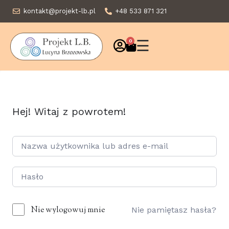
kontakt@projekt-lb.pl
+48 533 871 321
☰
0
Hej! Witaj z powrotem!
Nie wylogowuj mnie
Nie pamiętasz hasła?