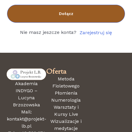
Dołącz
Nie masz jeszcze konta?
Zarejestruj się
Oferta
Metoda
Akademia
Fioletowego
INDYGO –
Płomienia
Lucyna
Numerologia
Brzozowska
Warsztaty i
Mail:
Kursy Live
kontakt@projekt-
Wizualizacje i
lb.pl
medytacje