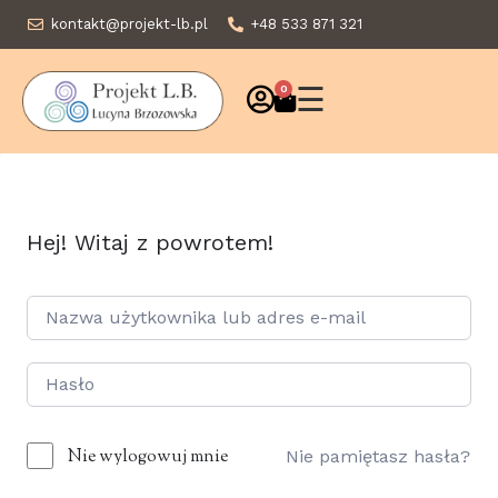
kontakt@projekt-lb.pl
+48 533 871 321
☰
0
Hej! Witaj z powrotem!
Nie wylogowuj mnie
Nie pamiętasz hasła?