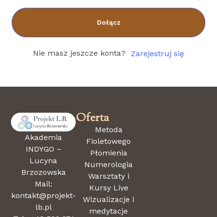
Dołącz
Nie masz jeszcze konta?
Zarejestruj się
Oferta
Metoda
Akademia
Fioletowego
INDYGO –
Płomienia
Lucyna
Numerologia
Brzozowska
Warsztaty i
Mail:
Kursy Live
kontakt@projekt-
Wizualizacje i
lb.pl
medytacje