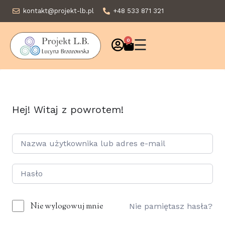
kontakt@projekt-lb.pl
+48 533 871 321
☰
0
Hej! Witaj z powrotem!
Nie wylogowuj mnie
Nie pamiętasz hasła?