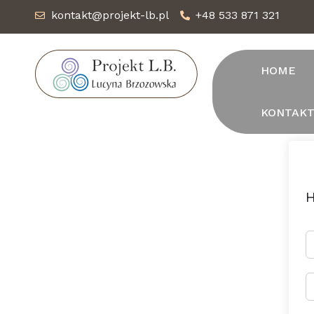
kontakt@projekt-lb.pl
+48 533 871 321
HOME
KONTAK
H