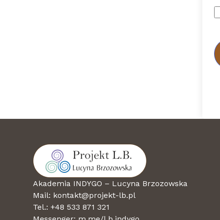
Akademia INDYGO – Lucyna Brzozowska
Mail: kontakt@projekt-lb.pl
Tel.: +48 533 871 321
Messenger:
m.me/l.b.indygo