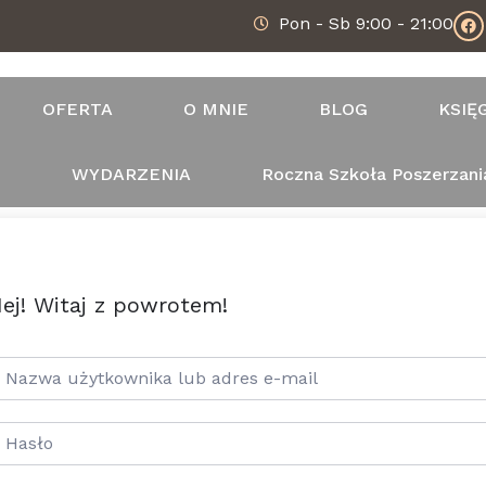
Pon - Sb 9:00 - 21:00
OFERTA
O MNIE
BLOG
KSIĘ
T
WYDARZENIA
Roczna Szkoła Poszerzani
ej! Witaj z powrotem!