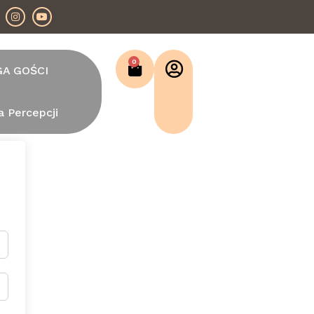
0
GA GOŚCI
a Percepcji