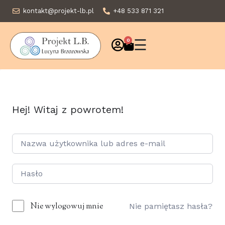
kontakt@projekt-lb.pl
+48 533 871 321
☰
0
Hej! Witaj z powrotem!
Nie wylogowuj mnie
Nie pamiętasz hasła?