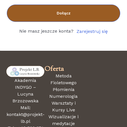
Dołącz
Nie masz jeszcze konta?
Zarejestruj się
Oferta
Metoda
Akademia
Fioletowego
INDYGO –
Płomienia
Lucyna
Numerologia
Brzozowska
Warsztaty i
Mail:
Kursy Live
kontakt@projekt-
Wizualizacje i
lb.pl
medytacje