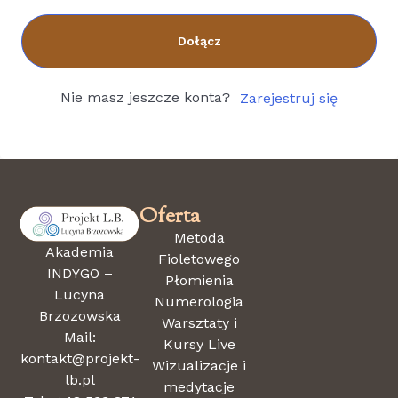
Dołącz
Nie masz jeszcze konta?
Zarejestruj się
Oferta
Metoda
Akademia
Fioletowego
INDYGO –
Płomienia
Lucyna
Numerologia
Brzozowska
Warsztaty i
Mail:
Kursy Live
kontakt@projekt-
Wizualizacje i
lb.pl
medytacje