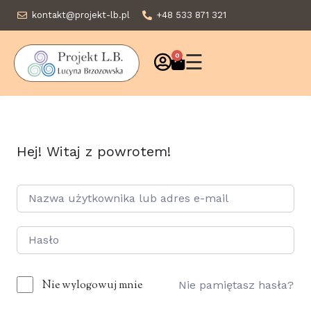
kontakt@projekt-lb.pl
+48 533 871 321
☰
0
Hej! Witaj z powrotem!
Nie wylogowuj mnie
Nie pamiętasz hasła?