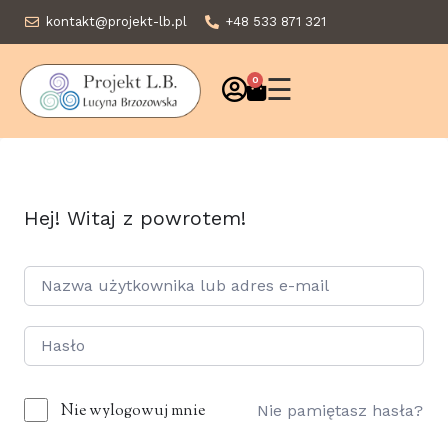
kontakt@projekt-lb.pl
+48 533 871 321
☰
0
Hej! Witaj z powrotem!
Nie wylogowuj mnie
Nie pamiętasz hasła?