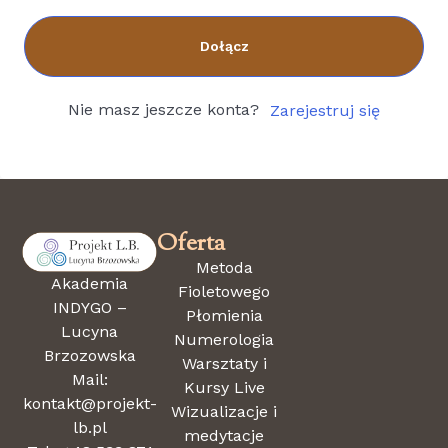
Dołącz
Nie masz jeszcze konta?
Zarejestruj się
Oferta
Metoda
Akademia
Fioletowego
INDYGO –
Płomienia
Lucyna
Numerologia
Brzozowska
Warsztaty i
Mail:
Kursy Live
kontakt@projekt-
Wizualizacje i
lb.pl
medytacje