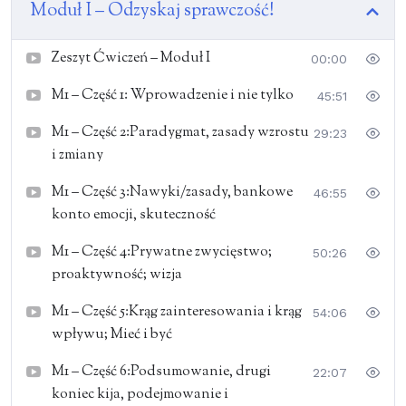
Moduł I – Odzyskaj sprawczość!
osiągnąć pełną, piękną, pomnażającą
współzależność.
Zeszyt Ćwiczeń – Moduł I
00:00
Opracowałam go na podstawie “7 nawyków
skutecznego działania” Stephen R. Coveya,
M1 – Część 1: Wprowadzenie i nie tylko
45:51
odpowiednio dostosowując i poszerzając o różne
M1 – Część 2:Paradygmat, zasady wzrostu
29:23
techniki pod kątem samopoznania i samorozwoju!
i zmiany
Dla tych, którzy potrzebują wewnętrznego
M1 – Część 3:Nawyki/zasady, bankowe
46:55
rozpoznania i transformacji swojego życia na wyższy
konto emocji, skuteczność
poziom – czyli praktycznie dla każdego. Czas trwania:
24 spotkania godzinne (optymalnie i minimalnie 24
M1 – Część 4:Prywatne zwycięstwo;
50:26
tygodnie). Efekty można zauważyć już po pierwszym
proaktywność; wizja
spotkaniu ;).
M1 – Część 5:Krąg zainteresowania i krąg
54:06
wpływu; Mieć i być
M1 – Część 6:Podsumowanie, drugi
22:07
koniec kija, podejmowanie i