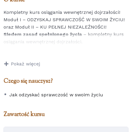
O kursie
Kompletny kurs osiągania wewnętrznej dojrzałości!
Moduł I – ODZYSKAJ SPRAWCZOŚĆ W SWOIM ŻYCIU!
oraz Moduł II – KU PEŁNEJ NIEZALEŻNOŚCI!
Siedem zasad spełnionego życia
– kompletny kurs
osiągania wewnętrznej dojrzałości.
Zawiera między innymi: określania misji i celów
życiowych, ról, a także pragnień i potrzeb.
Pokaż więcej
Pozwala rozpoznać gdzie jest Twoja strefa
wpływu, co możesz/potrafisz/chcesz, a czego nie,
Czego się nauczysz?
które elementy życia są rzeczywiście dla
priorytetowe, jak przestawić siebie i swoje
Jak odzyskać sprawczość w swoim życiu
otoczenie na “nowe”.
Uczy uważności, a także pokazuje, w jaki sposób
poprzez osiągnięcie pełnej duchowej, psychicznej,
Zawartość kursu
a także materialnej niezależności, wzbić się na
wyższym poziom współdziałania z innymi i