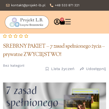
kontakt@projekt-lb.pl
+48 533 871 321
☰
0
SREBRNY PAKIET – 7 zasad spełnionego życia –
prywatne ZWYCIĘSTWO!
Bez kategorii
Lista życzeń
Udostępnij