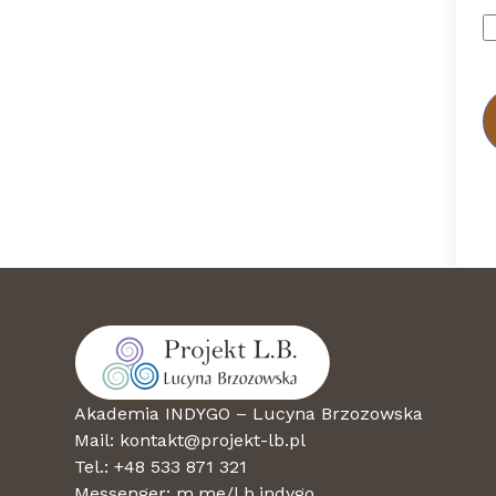
Akademia INDYGO – Lucyna Brzozowska
Mail: kontakt@projekt-lb.pl
Tel.: +48 533 871 321
Messenger:
m.me/l.b.indygo