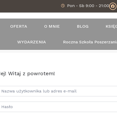
Pon - Sb 9:00 - 21:00
OFERTA
O MNIE
BLOG
KSIĘ
T
WYDARZENIA
Roczna Szkoła Poszerzani
ej! Witaj z powrotem!