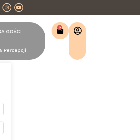
0
GA GOŚCI
a Percepcji