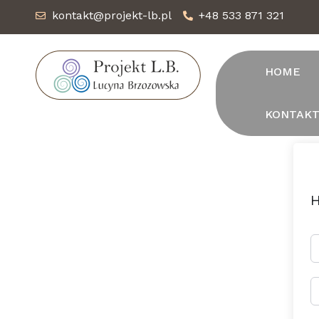
kontakt@projekt-lb.pl
+48 533 871 321
HOME
KONTAK
H