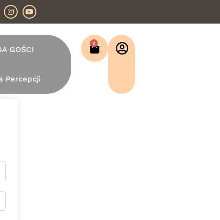
0
GA GOŚCI
a Percepcji