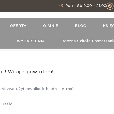
Pon - Sb 9:00 - 21:00
OFERTA
O MNIE
BLOG
KSIĘ
T
WYDARZENIA
Roczna Szkoła Poszerzani
ej! Witaj z powrotem!