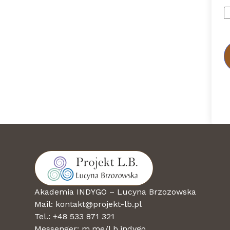
Akademia INDYGO – Lucyna Brzozowska
Mail: kontakt@projekt-lb.pl
Tel.: +48 533 871 321
Messenger:
m.me/l.b.indygo