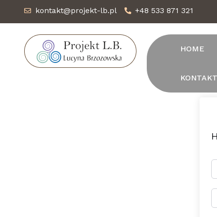
kontakt@projekt-lb.pl
+48 533 871 321
HOME
KONTAK
H