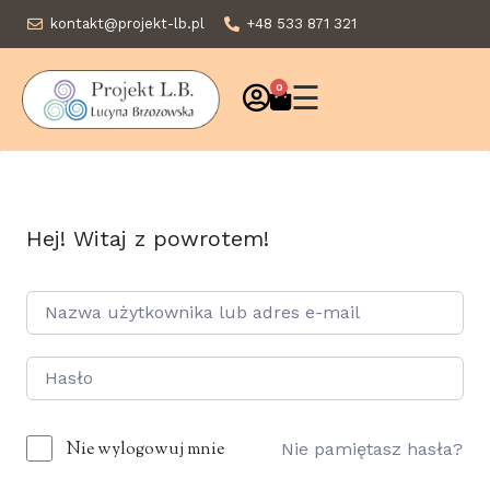
kontakt@projekt-lb.pl
+48 533 871 321
☰
0
Hej! Witaj z powrotem!
Nie wylogowuj mnie
Nie pamiętasz hasła?