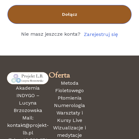
Dołącz
Nie masz jeszcze konta?
Zarejestruj się
Oferta
Metoda
Akademia
Fioletowego
INDYGO –
Płomienia
Lucyna
Numerologia
Brzozowska
Warsztaty i
Mail:
Kursy Live
kontakt@projekt-
Wizualizacje i
lb.pl
medytacje