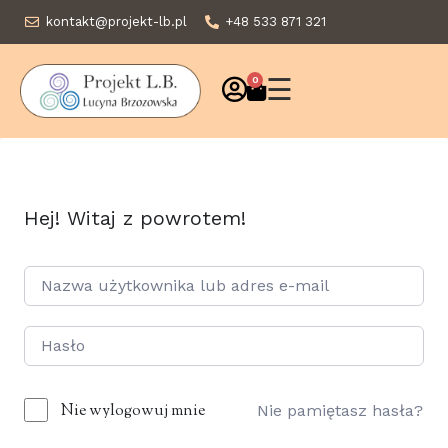
kontakt@projekt-lb.pl
+48 533 871 321
☰
0
Hej! Witaj z powrotem!
Nie wylogowuj mnie
Nie pamiętasz hasła?