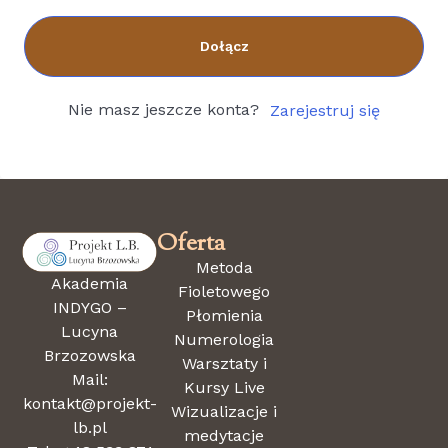
Dołącz
Nie masz jeszcze konta?
Zarejestruj się
Oferta
Metoda
Akademia
Fioletowego
INDYGO –
Płomienia
Lucyna
Numerologia
Brzozowska
Warsztaty i
Mail:
Kursy Live
kontakt@projekt-
Wizualizacje i
lb.pl
medytacje