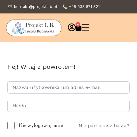
kontakt@projekt-lb.pl
+48 533 871 321
☰
0
Hej! Witaj z powrotem!
Nie wylogowuj mnie
Nie pamiętasz hasła?