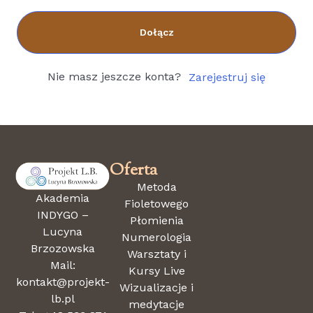
Dołącz
Nie masz jeszcze konta?
Zarejestruj się
Oferta
Metoda
Akademia
Fioletowego
INDYGO –
Płomienia
Lucyna
Numerologia
Brzozowska
Warsztaty i
Mail:
Kursy Live
kontakt@projekt-
Wizualizacje i
lb.pl
medytacje