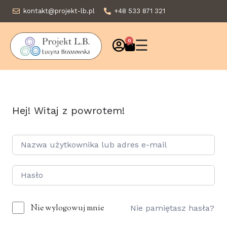
kontakt@projekt-lb.pl
+48 533 871 321
☰
0
Hej! Witaj z powrotem!
Nie wylogowuj mnie
Nie pamiętasz hasła?