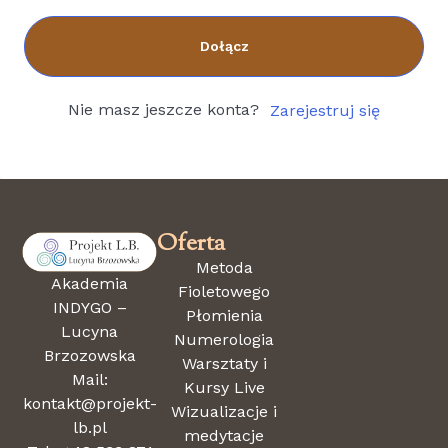
Dołącz
Nie masz jeszcze konta?
Zarejestruj się
Oferta
Metoda
Akademia
Fioletowego
INDYGO –
Płomienia
Lucyna
Numerologia
Brzozowska
Warsztaty i
Mail:
Kursy Live
kontakt@projekt-
Wizualizacje i
lb.pl
medytacje