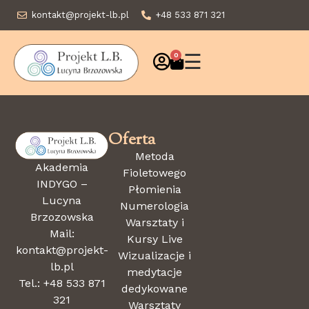
kontakt@projekt-lb.pl
+48 533 871 321
☰
0
Oferta
Metoda
Akademia
Fioletowego
INDYGO –
Płomienia
Lucyna
Numerologia
Brzozowska
Warsztaty i
Mail:
Kursy Live
kontakt@projekt-
Wizualizacje i
lb.pl
medytacje
Tel.: +48 533 871
dedykowane
321
Warsztaty