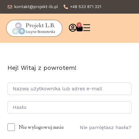
kontakt@projekt-lb.pl
+48 533 871 321
☰
0
Hej! Witaj z powrotem!
Nie wylogowuj mnie
Nie pamiętasz hasła?