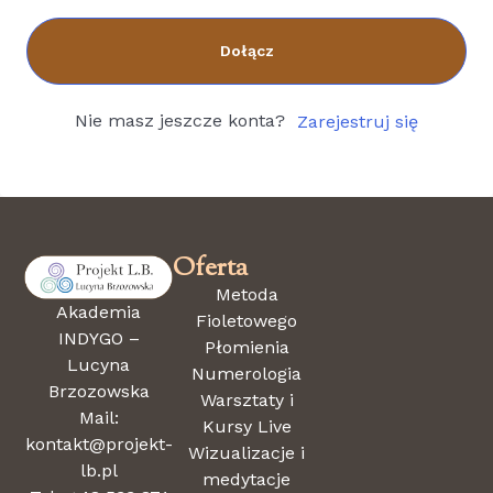
Dołącz
Nie masz jeszcze konta?
Zarejestruj się
Oferta
Metoda
Akademia
Fioletowego
INDYGO –
Płomienia
Lucyna
Numerologia
Brzozowska
Warsztaty i
Mail:
Kursy Live
kontakt@projekt-
Wizualizacje i
lb.pl
medytacje