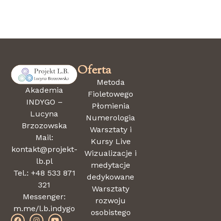
Zamiast pośpiechu-oddech. Zamiast stresu- rozciąganie i
uważność.
Dołącz do Ożywczych Poranków z Jogą i zobacz, jak kilkanaście
minut ruchu może odmienić Twój dzień.
Oferta
Metoda
Akademia
Fioletowego
INDYGO –
Płomienia
Lucyna
Numerologia
Brzozowska
Warsztaty i
Mail:
Kursy Live
kontakt@projekt-
Wizualizacje i
lb.pl
medytacje
Tel.: +48 533 871
dedykowane
321
Warsztaty
Messenger:
rozwoju
m.me/l.b.indygo
osobistego