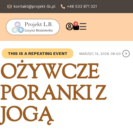
kontakt@projekt-lb.pl
+48 533 871 321
☰
0
THIS IS A REPEATING EVENT
MARZEC 13, 2026 08:00
OŻYWCZE
PORANKI Z
JOGĄ