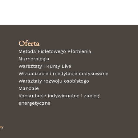
a
Oferta
o dalszej pracy własnej.
Metoda Fioletowego Płomienia
Numerologia
Warsztaty i Kursy Live
Wizualizacje i medytacje dedykowane
acie do
14 czerwca 2026
10% zniżki
Warsztaty rozwoju osobistego
Mandale
Konsultacje indywidualne i zabiegi
energetyczne
ę, doświadczenie i serce. Widzisz, że Twoja praca realnie pomag