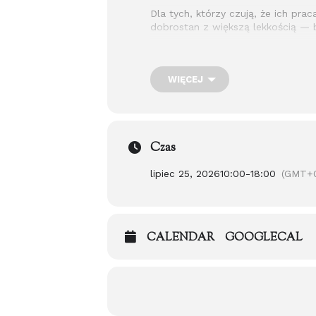
Dla tych, którzy czują, że ich p
dobrostan z większą lekkością — b
Kameralna grupa.
Dwa terminy do 
WIĘCEJ
Najważniejsze informacje
Czas
Miejsce:
lipiec 25, 2026
10:00
-
18:00
(GMT+
Akademia Indygo / Leśna Przyst
Terminy:
CALENDAR
GOOGLECAL
27 czerwca 2026 lub 25 lipca 
Godzina:
10:00–18:00