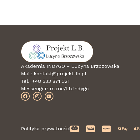
Prowadzi:
dr hab. inż. Lucyna Brzozowsk
Udział w warsztacie + materiały d
1888 zł
Akademia INDYGO – Lucyna Brzozowska
Mail: kontakt@projekt-lb.pl
Przy wykupieniu udziału w warszt
Tel.: +48 533 871 321
Messenger:
m.me/l.b.indygo
1699 zł
Może znasz ten moment…
Polityka prywatności
Dajesz ludziom swoją wiedzę, uwag