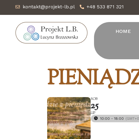
kontakt@projekt-lb.pl
+48 533 871 321
HOME
PIENIĄDZ
SOB
25
LIP
10:00 - 18:00
(GMT+0