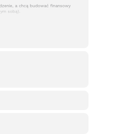
odzenie, a chcą budować finansowy
mym sobą).