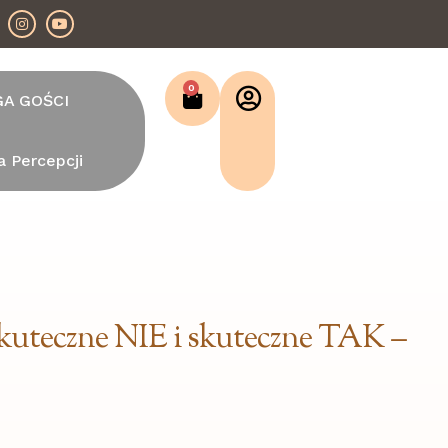
0
GA GOŚCI
a Percepcji
kuteczne NIE i skuteczne TAK –