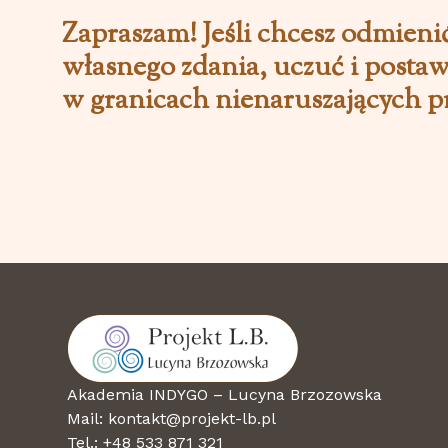
Zapraszam! Jeśli chcesz odmieni
własnego zdania, uczuć i posta
w granicach nienaruszających p
Akademia INDYGO – Lucyna Brzozowska
Mail: kontakt@projekt-lb.pl
Tel.: +48 533 871 321