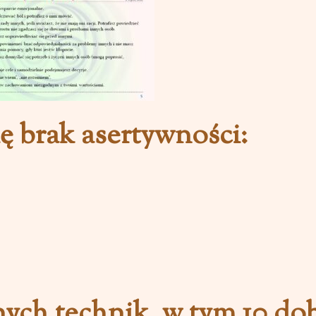
ię brak asertywności:
ych technik, w tym 10 dob