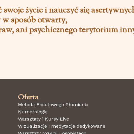
ć swoje życie i nauczyć się asertywny
w w sposób otwarty,
raw, ani psychicznego terytorium inn
Oferta
Metoda Fioletowego Płomienia
Numerologia
Warsztaty i Kursy Live
Wizualizacje i medytacje dedykowane
Warsztaty rozwoju osobistego