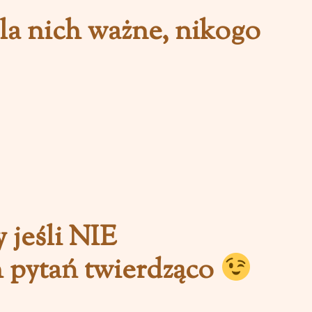
dla nich ważne
, nikogo
 jeśli NIE
h pytań twierdząco