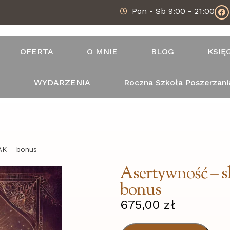
Pon - Sb 9:00 - 21:00
OFERTA
O MNIE
BLOG
KSIĘ
T
WYDARZENIA
Roczna Szkoła Poszerzani
AK – bonus
Asertywność – s
bonus
675,00
zł