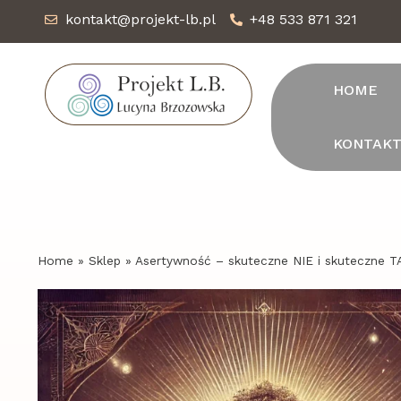
kontakt@projekt-lb.pl
+48 533 871 321
HOME
KONTAK
Home
»
Sklep
»
Asertywność – skuteczne NIE i skuteczne T