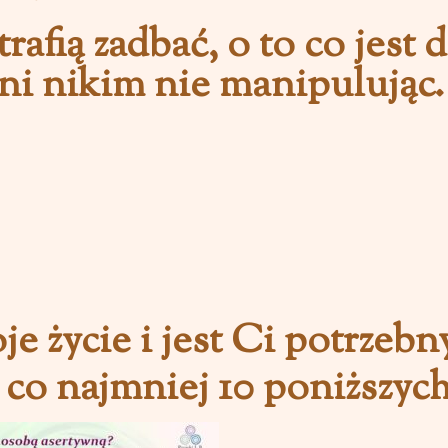
afią zadbać, o to co jest 
ani nikim nie manipulując.
 życie i jest Ci potrzebny
 co najmniej 10 poniższyc