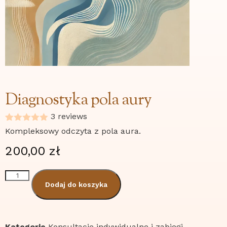
Diagnostyka pola aury
3
reviews
Oceniony
3
Kompleksowy odczyta z pola aura.
5.00
na 5
na
200,00
zł
podstawie
ocen
klientów
Dodaj do koszyka
Kategorie
Konsultacje indywidualne i zabiegi