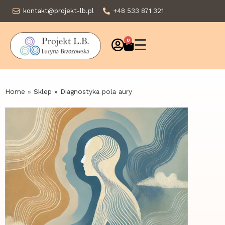
kontakt@projekt-lb.pl
+48 533 871 321
☰
0
Home
»
Sklep
»
Diagnostyka pola aury