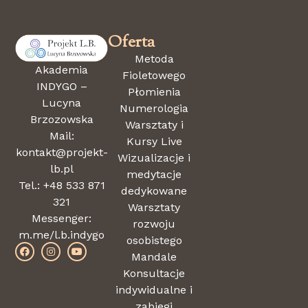
Oferta
Metoda
Akademia
Fioletowego
INDYGO –
Płomienia
Lucyna
Numerologia
Brzozowska
Warsztaty i
Mail:
Kursy Live
kontakt@projekt-
Wizualizacje i
lb.pl
medytacje
Tel.: +48 533 871
dedykowane
321
Warsztaty
Messenger:
rozwoju
m.me/l.b.indygo
osobistego
Mandale
Konsultacje
indywidualne i
zabiegi