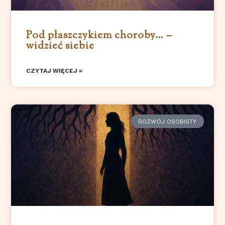
Pod płaszczykiem choroby… –
widzieć siebie
CZYTAJ WIĘCEJ »
ROZWÓJ OSOBISTY