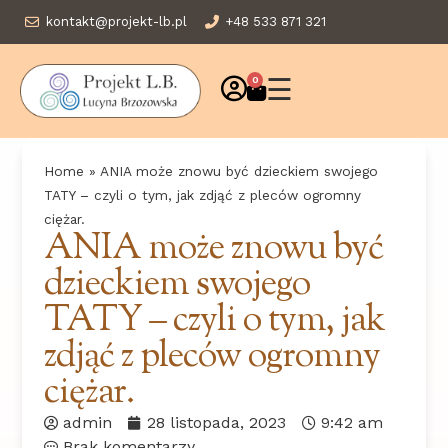
kontakt@projekt-lb.pl
+48 533 871 321
☰
0
Home
»
ANIA może znowu być dzieckiem swojego
TATY – czyli o tym, jak zdjąć z pleców ogromny
ciężar.
ANIA może znowu być
dzieckiem swojego
TATY – czyli o tym, jak
zdjąć z pleców ogromny
ciężar.
admin
28 listopada, 2023
9:42 am
Brak komentarzy