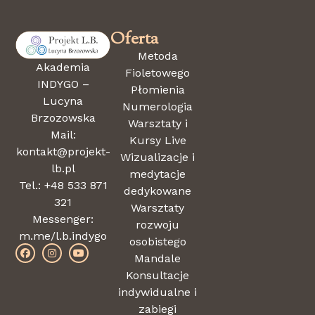
Oferta
Metoda
Akademia
Fioletowego
INDYGO –
Płomienia
Lucyna
Numerologia
Brzozowska
Warsztaty i
Mail:
Kursy Live
kontakt@projekt-
Wizualizacje i
lb.pl
medytacje
Tel.: +48 533 871
dedykowane
321
Warsztaty
Messenger:
rozwoju
m.me/l.b.indygo
osobistego
Mandale
Konsultacje
indywidualne i
zabiegi