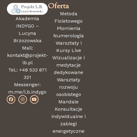
Oferta
Metoda
Akademia
Fioletowego
INDYGO –
Płomienia
Lucyna
Numerologia
Brzozowska
Warsztaty i
Mail:
Kursy Live
kontakt@projekt-
Wizualizacje i
lb.pl
medytacje
Tel.: +48 533 871
dedykowane
321
Warsztaty
Messenger:
rozwoju
m.me/l.b.indygo
osobistego
Mandale
Konsultacje
indywidualne i
zabiegi
energetyczne