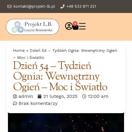
kontakt@projekt-lb.pl
+48 533 871 321
☰
0
Home
»
Dzień 54 – Tydzień Ognia: Wewnętrzny Ogień
– Moc i Światło
Dzień 54 – Tydzień
Ognia: Wewnętrzny
Ogień – Moc i Światło
admin
21 lutego, 2025
12:00 am
Brak komentarzy