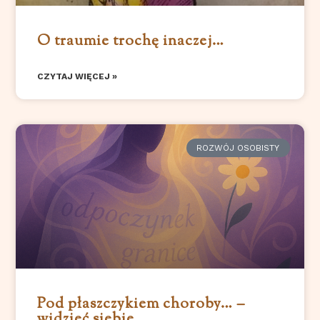
O traumie trochę inaczej…
CZYTAJ WIĘCEJ »
ROZWÓJ OSOBISTY
Pod płaszczykiem choroby… –
widzieć siebie