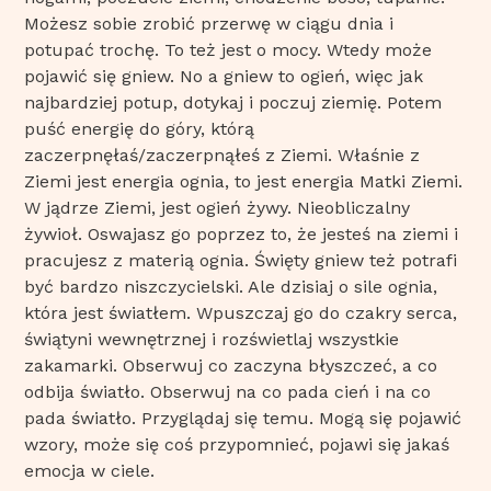
Możesz sobie zrobić przerwę w ciągu dnia i
potupać trochę. To też jest o mocy. Wtedy może
pojawić się gniew. No a gniew to ogień, więc jak
najbardziej potup, dotykaj i poczuj ziemię. Potem
puść energię do góry, którą
zaczerpnęłaś/zaczerpnąłeś z Ziemi. Właśnie z
Ziemi jest energia ognia, to jest energia Matki Ziemi.
W jądrze Ziemi, jest ogień żywy. Nieobliczalny
żywioł. Oswajasz go poprzez to, że jesteś na ziemi i
pracujesz z materią ognia. Święty gniew też potrafi
być bardzo niszczycielski. Ale dzisiaj o sile ognia,
która jest światłem. Wpuszczaj go do czakry serca,
świątyni wewnętrznej i rozświetlaj wszystkie
zakamarki. Obserwuj co zaczyna błyszczeć, a co
odbija światło. Obserwuj na co pada cień i na co
pada światło. Przyglądaj się temu. Mogą się pojawić
wzory, może się coś przypomnieć, pojawi się jakaś
emocja w ciele.