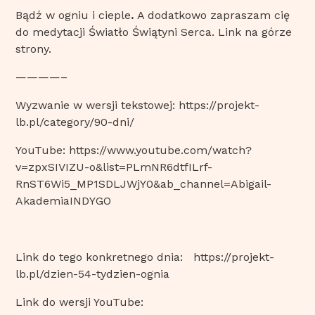
Bądź w ogniu i cieple
.
A dodatkowo zapraszam cię
do medytacji Światło Świątyni Serca. Link na górze
strony.
————–
Wyzwanie w wersji tekstowej:
https://projekt-
lb.pl/category/90-dni/
YouTube:
https://www.youtube.com/watch?
v=zpxSIVIZU-o&list=PLmNR6dtfILrf-
RnST6Wi5_MP1SDLJWjY0&ab_channel=Abigail-
AkademiaINDYGO
Link do tego konkretnego dnia:
https://projekt-
lb.pl/dzien-54-tydzien-ognia
Link do wersji YouTube: