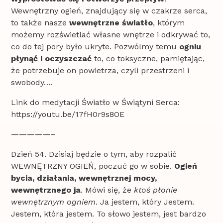
Wewnętrzny ogień, znajdujący się w czakrze serca,
to także nasze
wewnętrzne światło
, którym
możemy rozświetlać własne wnętrze i odkrywać to,
co do tej pory było ukryte. Pozwólmy temu
ogniu
płynąć i oczyszczać
to, co toksyczne, pamiętając,
że potrzebuje on powietrza, czyli przestrzeni i
swobody….
Link do medytacji Światło w Świątyni Serca:
https://youtu.be/17fH0r9s8OE
—————–
Dzień 54. Dzisiaj będzie o tym, aby rozpalić
WEWNĘTRZNY OGIEŃ, poczuć go w sobie.
Ogień
bycia, działania, wewnętrznej mocy,
wewnętrznego ja
. Mówi się, że
ktoś płonie
wewnętrznym ogniem
. Ja jestem, który Jestem.
Jestem, która jestem. To słowo jestem, jest bardzo