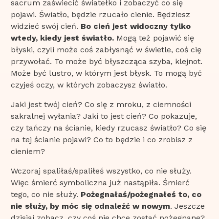
sacrum zaświecić światełko i zobaczyć co się
pojawi. Światło, będzie rzucało cienie. Będziesz
widzieć swój cień.
Bo cień jest widoczny tylko
wtedy, kiedy jest światło.
Mogą też pojawić się
błyski, czyli może coś zabłysnąć w świetle, coś cię
przywołać. To może być błyszcząca szyba, klejnot.
Może być lustro, w którym jest błysk. To mogą być
czyjeś oczy, w których zobaczysz światło.
Jaki jest twój cień? Co się z mroku, z ciemności
sakralnej wyłania? Jaki to jest cień? Co pokazuje,
czy tańczy na ścianie, kiedy rzucasz światło? Co się
na tej ścianie pojawi? Co to będzie i co zrobisz z
cieniem?
Wczoraj spaliłaś/spaliłeś wszystko, co nie służy.
Więc śmierć symboliczna już nastąpiła. Śmierć
tego, co nie służy.
Pożegnałaś/pożegnałeś to, co
nie służy, by móc się odnaleźć w nowym
. Jeszcze
dzisiaj zobacz, czy coś nie chce zostać pożegnane?