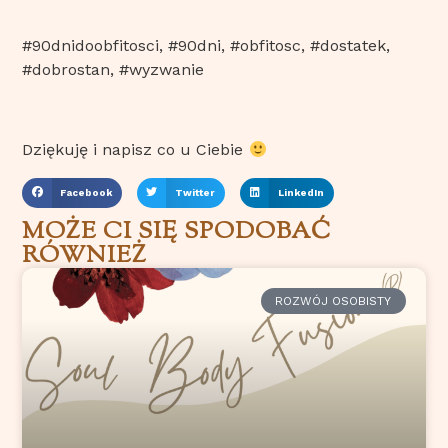
#90dnidoobfitosci, #90dni, #obfitosc, #dostatek,
#dobrostan, #wyzwanie
Dziękuję i napisz co u Ciebie
Facebook
Twitter
LinkedIn
MOŻE CI SIĘ SPODOBAĆ
RÓWNIEŻ
ROZWÓJ OSOBISTY