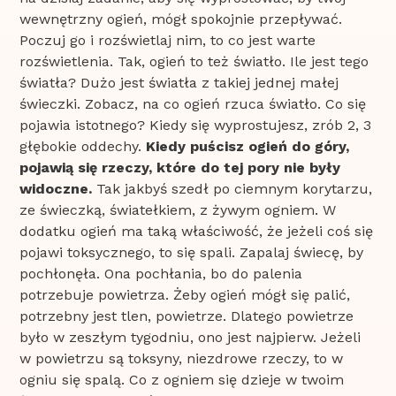
wewnętrzny ogień, mógł spokojnie przepływać.
Poczuj go i rozświetlaj nim, to co jest warte
rozświetlenia. Tak, ogień to też światło. Ile jest tego
światła? Dużo jest światła z takiej jednej małej
świeczki. Zobacz, na co ogień rzuca światło. Co się
pojawia istotnego? Kiedy się wyprostujesz, zrób 2, 3
głębokie oddechy.
Kiedy puścisz ogień do góry,
pojawią się rzeczy, które do tej pory nie były
widoczne.
Tak jakbyś szedł po ciemnym korytarzu,
ze świeczką, światełkiem, z żywym ogniem. W
dodatku ogień ma taką właściwość, że jeżeli coś się
pojawi toksycznego, to się spali. Zapalaj świecę, by
pochłonęła. Ona pochłania, bo do palenia
potrzebuje powietrza. Żeby ogień mógł się palić,
potrzebny jest tlen, powietrze. Dlatego powietrze
było w zeszłym tygodniu, ono jest najpierw. Jeżeli
w powietrzu są toksyny, niezdrowe rzeczy, to w
ogniu się spalą. Co z ogniem się dzieje w twoim