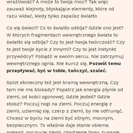
wrażliwość? A może to twoja moc? Tak więc
zauważ klejnoty, błyskające elementy, które od
razu widać, kiedy tylko zapalisz światło
Co się świeci? Co to światło odbija? Gdzie ono jest?
W których fragmentach wewnętrznego świata to
światło się odbija? Czy to jest twoja twórczość? Czy
to jest twoje bycie z innymi? Czy to jest instynkt
przywódcy? Pobądź w swoim sercu. Nie zatrzymuj
wewnętrznego ognia. Nie kurcz się.
Pozwól temu
przepływać, być w tobie, tańczyć, szaleć.
Splot słoneczny też jest bramą wewnętrzną. Czy
tam nie ma blokady? Popatrz jak energia płynie od
ziemi, od kości ogonowej. Gdzie jesteś? Gdzie
stoisz? Poczuj nogi na ziemi. Poczuj energię z
ziemi, uziemiaj się, czerp z ziemi, by nie odfrunąć.
Chcesz w byciu na ziemi być silnym, mocnym,
bezpiecznym. To właśnie daje stanie obiema
nogami, poczucie ziemi, chodzenie boso, tupanie.