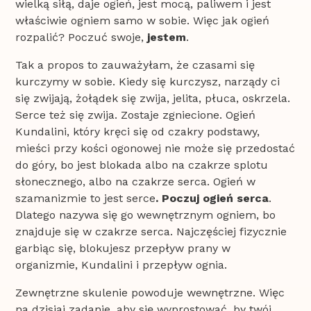
wielką siłą, daje ogień, jest mocą, paliwem i jest
właściwie ogniem samo w sobie. Więc jak ogień
rozpalić? Poczuć swoje,
jestem
.
Tak a propos to zauważyłam, że czasami się
kurczymy w sobie. Kiedy się kurczysz, narządy ci
się zwijają, żołądek się zwija, jelita, płuca, oskrzela.
Serce też się zwija. Zostaje zgniecione. Ogień
Kundalini, który kręci się od czakry podstawy,
mieści przy kości ogonowej nie może się przedostać
do góry, bo jest blokada albo na czakrze splotu
słonecznego, albo na czakrze serca. Ogień w
szamanizmie to jest serce
. Poczuj ogień serca
.
Dlatego nazywa się go wewnętrznym ogniem, bo
znajduje się w czakrze serca. Najczęściej fizycznie
garbiąc się, blokujesz przepływ prany w
organizmie, Kundalini i przepływ ognia.
Zewnętrzne skulenie powoduje wewnętrzne. Więc
na dzisiaj zadanie, aby się wyprostować, by twój