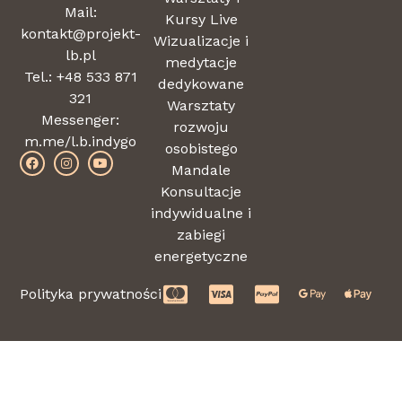
Mail:
Kursy Live
kontakt@projekt-
Wizualizacje i
lb.pl
medytacje
Tel.: +48 533 871
dedykowane
321
Warsztaty
Messenger:
rozwoju
m.me/l.b.indygo
osobistego
Mandale
Konsultacje
indywidualne i
zabiegi
energetyczne
Polityka prywatności