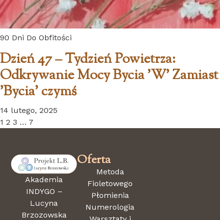
90 Dni Do Obfitości
Dzień 47 – Tydzień Powietrza:
Odkrywanie Mocy Bycia 'W’ Zamiast
'Bycia’ czymś
14 lutego, 2025
1
2
3
…
7
Oferta
Metoda
Akademia
Fioletowego
INDYGO –
Płomienia
Lucyna
Numerologia
Brzozowska
Warsztaty i