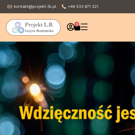
kontakt@projekt-lb.pl
+48 533 871 321
☰
0