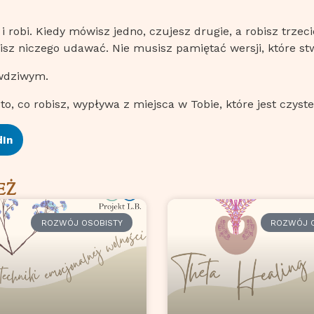
 i robi. Kiedy mówisz jedno, czujesz drugie, a robisz trze
sisz niczego udawać. Nie musisz pamiętać wersji, które stw
awdziwym.
o, co robisz, wypływa z miejsca w Tobie, które jest czyste
dIn
EŻ
ROZWÓJ OSOBISTY
ROZWÓJ O