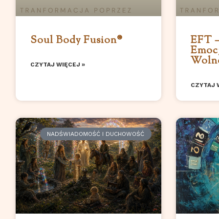
Soul Body Fusion®️
EFT –
Emocj
Woln
CZYTAJ WIĘCEJ »
CZYTAJ 
NADŚWIADOMOŚĆ I DUCHOWOŚĆ