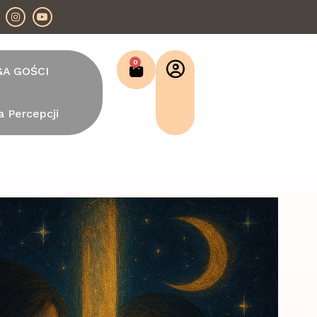
0
GA GOŚCI
a Percepcji