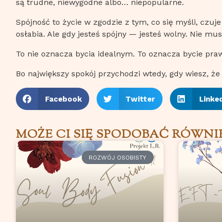
są trudne, niewygodne albo… niepopularne.
Spójność to życie w zgodzie z tym, co się myśli, czuje
osłabia. Ale gdy jesteś spójny — jesteś wolny. Nie mu
To nie oznacza bycia idealnym. To oznacza bycie pr
Bo największy spokój przychodzi wtedy, gdy wiesz, że t
Facebook
Twitter
Linke
MOŻE CI SIĘ SPODOBAĆ RÓWNI
ROZWÓJ OSOBISTY