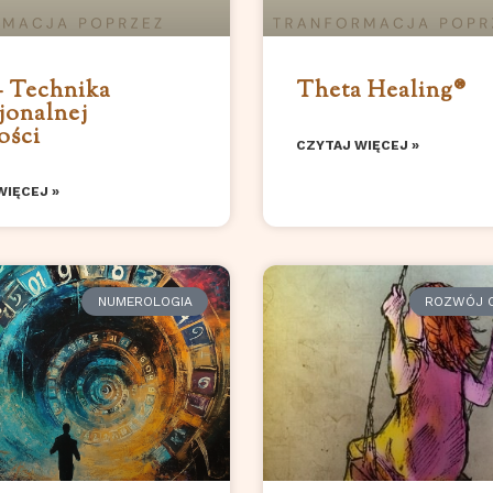
 Technika
Theta Healing®
onalnej
ości
CZYTAJ WIĘCEJ »
WIĘCEJ »
NUMEROLOGIA
ROZWÓJ O