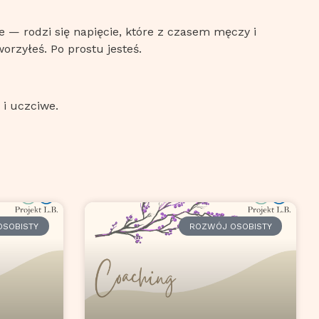
cie — rodzi się napięcie, które z czasem męczy i
orzyłeś. Po prostu jesteś.
 i uczciwe.
SOBISTY
ROZWÓJ OSOBISTY