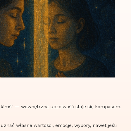
być kimś” — wewnętrzna uczciwość staje się kompasem.
znać własne wartości, emocje, wybory, nawet jeśli