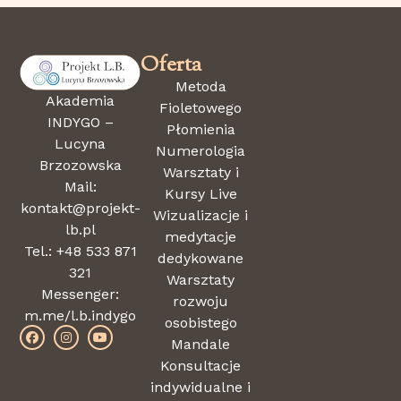
Oferta
Metoda
Akademia
Fioletowego
INDYGO –
Płomienia
Lucyna
Numerologia
Brzozowska
Warsztaty i
Mail:
Kursy Live
kontakt@projekt-
Wizualizacje i
lb.pl
medytacje
Tel.: +48 533 871
dedykowane
321
Warsztaty
Messenger:
rozwoju
m.me/l.b.indygo
osobistego
Mandale
Konsultacje
indywidualne i