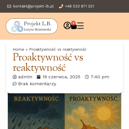
kontakt@projekt-lb.pl
+48 533 871 321
☰
0
Home
»
Proaktywność vs reaktywność
Proaktywność vs
reaktywność
admin
19 czerwca, 2025
7:40 pm
Brak komentarzy