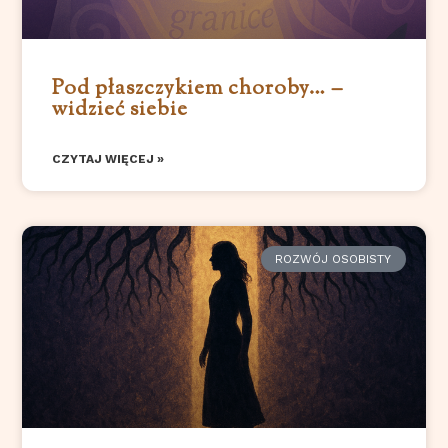
Pod płaszczykiem choroby… –
widzieć siebie
CZYTAJ WIĘCEJ »
ROZWÓJ OSOBISTY