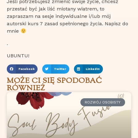
Jeśli potrzebujesz zmienić swoje życie, chcesz
przestać być jak liść miotany wiatrem, to
zapraszam na sesje indywidualne i/lub mój
autorski kurs
7 zasad spełnionego życia.
Napisz do
mnie
.
UBUNTU!
Facebook
Twitter
LinkedIn
MOŻE CI SIĘ SPODOBAĆ
RÓWNIEŻ
ROZWÓJ OSOBISTY